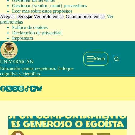
Gestionar los servicios
Gestionar {vendor_count} proveedores
Leer más sobre estos propósitos
Aceptar
Denegar
Ver preferencias
Guardar preferencias
Ver
preferencias
Política de cookies
Declaración de privacidad
Impressum
Saltar
al
contenido
Menú
UNIVERSICAN
Educación canina respetuosa. Enfoque
cognitivo y científico.