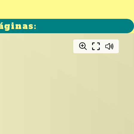
áginas: