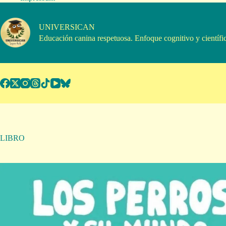
Saltar
al
contenido
UNIVERSICAN
Educación canina respetuosa. Enfoque cognitivo y científi
LIBRO