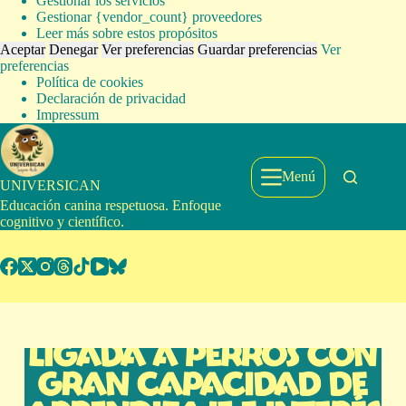
Gestionar los servicios
Gestionar {vendor_count} proveedores
Leer más sobre estos propósitos
Aceptar
Denegar
Ver preferencias
Guardar preferencias
Ver
preferencias
Política de cookies
Declaración de privacidad
Impressum
Saltar
al
contenido
Menú
UNIVERSICAN
Educación canina respetuosa. Enfoque
cognitivo y científico.