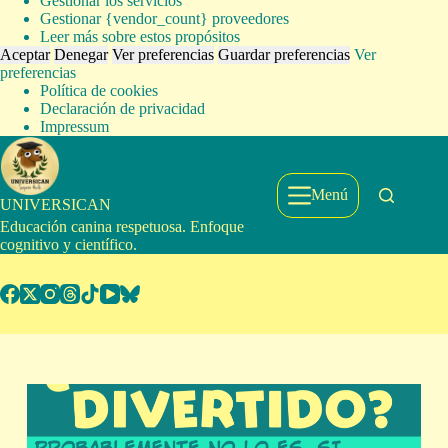
Gestionar los servicios
Gestionar {vendor_count} proveedores
Leer más sobre estos propósitos
Aceptar
Denegar
Ver preferencias
Guardar preferencias
Ver
preferencias
Política de cookies
Declaración de privacidad
Impressum
Saltar
al
contenido
Menú
UNIVERSICAN
Educación canina respetuosa. Enfoque
cognitivo y científico.