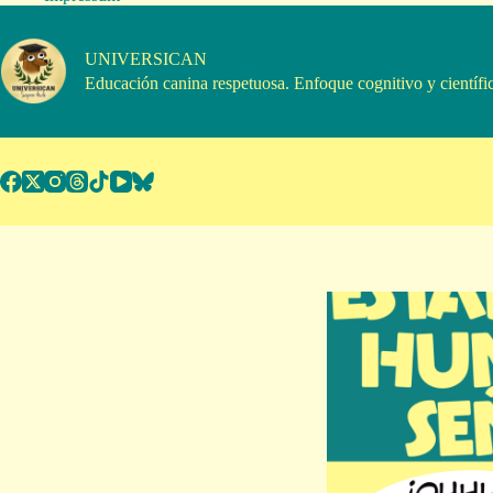
Saltar
al
contenido
UNIVERSICAN
Educación canina respetuosa. Enfoque cognitivo y científi