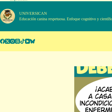
Saltar
al
contenido
UNIVERSICAN
Educación canina respetuosa. Enfoque cognitivo y científi