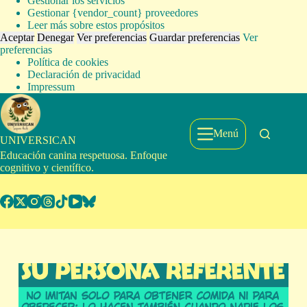
Gestionar los servicios
Gestionar {vendor_count} proveedores
Leer más sobre estos propósitos
Aceptar
Denegar
Ver preferencias
Guardar preferencias
Ver
preferencias
Política de cookies
Declaración de privacidad
Impressum
Saltar
al
contenido
Menú
UNIVERSICAN
Educación canina respetuosa. Enfoque
cognitivo y científico.