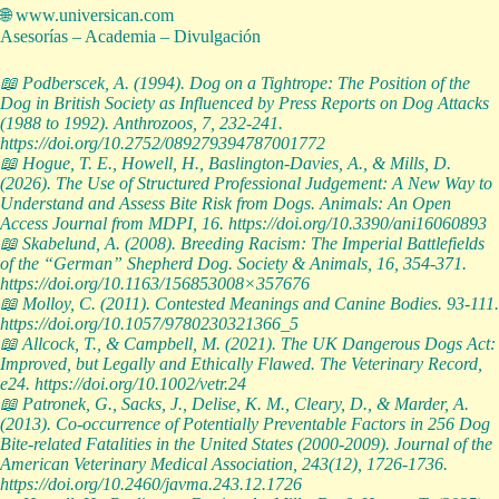
🌐 www.universican.com
Asesorías – Academia – Divulgación
📖 Podberscek, A. (1994). Dog on a Tightrope: The Position of the
Dog in British Society as Influenced by Press Reports on Dog Attacks
(1988 to 1992). Anthrozoos, 7, 232-241.
https://doi.org/10.2752/089279394787001772
📖 Hogue, T. E., Howell, H., Baslington-Davies, A., & Mills, D.
(2026). The Use of Structured Professional Judgement: A New Way to
Understand and Assess Bite Risk from Dogs. Animals: An Open
Access Journal from MDPI, 16.
https://doi.org/10.3390/ani16060893
📖 Skabelund, A. (2008). Breeding Racism: The Imperial Battlefields
of the “German” Shepherd Dog. Society & Animals, 16, 354-371.
https://doi.org/10.1163/156853008×357676
📖 Molloy, C. (2011). Contested Meanings and Canine Bodies. 93-111.
https://doi.org/10.1057/9780230321366_5
📖 Allcock, T., & Campbell, M. (2021). The UK Dangerous Dogs Act:
Improved, but Legally and Ethically Flawed. The Veterinary Record,
e24.
https://doi.org/10.1002/vetr.24
📖 Patronek, G., Sacks, J., Delise, K. M., Cleary, D., & Marder, A.
(2013). Co-occurrence of Potentially Preventable Factors in 256 Dog
Bite-related Fatalities in the United States (2000-2009). Journal of the
American Veterinary Medical Association, 243(12), 1726-1736.
https://doi.org/10.2460/javma.243.12.1726