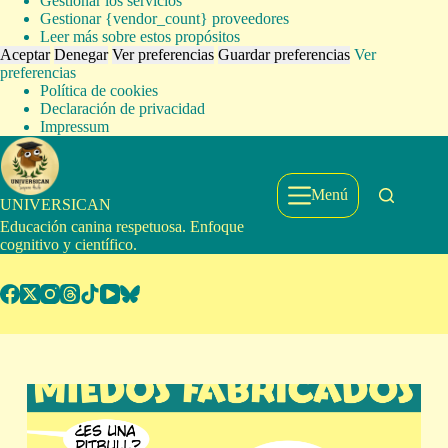
Gestionar los servicios
Gestionar {vendor_count} proveedores
Leer más sobre estos propósitos
Aceptar
Denegar
Ver preferencias
Guardar preferencias
Ver
preferencias
Política de cookies
Declaración de privacidad
Impressum
Saltar
al
contenido
Menú
UNIVERSICAN
Educación canina respetuosa. Enfoque
cognitivo y científico.