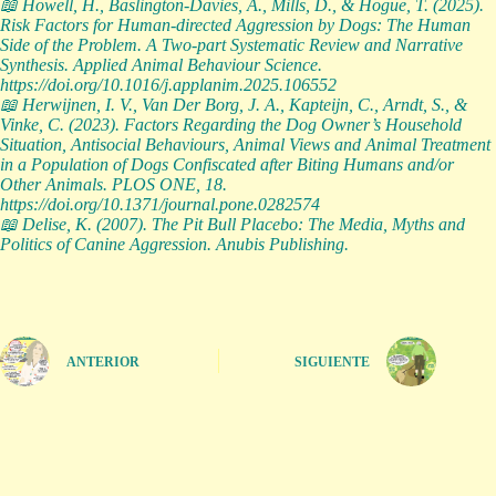
📖 Howell, H., Baslington-Davies, A., Mills, D., & Hogue, T. (2025).
Risk Factors for Human-directed Aggression by Dogs: The Human
Side of the Problem. A Two-part Systematic Review and Narrative
Synthesis. Applied Animal Behaviour Science.
https://doi.org/10.1016/j.applanim.2025.106552
📖 Herwijnen, I. V., Van Der Borg, J. A., Kapteijn, C., Arndt, S., &
Vinke, C. (2023). Factors Regarding the Dog Owner’s Household
Situation, Antisocial Behaviours, Animal Views and Animal Treatment
in a Population of Dogs Confiscated after Biting Humans and/or
Other Animals. PLOS ONE, 18.
https://doi.org/10.1371/journal.pone.0282574
📖 Delise, K. (2007). The Pit Bull Placebo: The Media, Myths and
Politics of Canine Aggression. Anubis Publishing.
ANTERIOR
SIGUIENTE