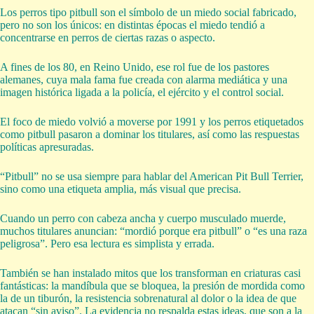
Los perros tipo pitbull son el símbolo de un miedo social fabricado,
pero no son los únicos: en distintas épocas el miedo tendió a
concentrarse en perros de ciertas razas o aspecto.
A fines de los 80, en Reino Unido, ese rol fue de los pastores
alemanes, cuya mala fama fue creada con alarma mediática y una
imagen histórica ligada a la policía, el ejército y el control social.
El foco de miedo volvió a moverse por 1991 y los perros etiquetados
como pitbull pasaron a dominar los titulares, así como las respuestas
políticas apresuradas.
“Pitbull” no se usa siempre para hablar del American Pit Bull Terrier,
sino como una etiqueta amplia, más visual que precisa.
Cuando un perro con cabeza ancha y cuerpo musculado muerde,
muchos titulares anuncian: “mordió porque era pitbull” o “es una raza
peligrosa”. Pero esa lectura es simplista y errada.
También se han instalado mitos que los transforman en criaturas casi
fantásticas: la mandíbula que se bloquea, la presión de mordida como
la de un tiburón, la resistencia sobrenatural al dolor o la idea de que
atacan “sin aviso”. La evidencia no respalda estas ideas, que son a la