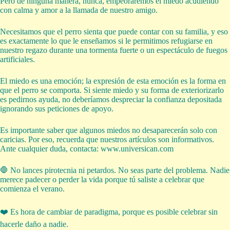
Pero de ninguna manera, nunca, empeoraremos el miedo acudiendo
con calma y amor a la llamada de nuestro amigo.
Necesitamos que el perro sienta que puede contar con su familia, y eso
es exactamente lo que le enseñamos si le permitimos refugiarse en
nuestro regazo durante una tormenta fuerte o un espectáculo de fuegos
artificiales.
El miedo es una emoción; la expresión de esta emoción es la forma en
que el perro se comporta. Si siente miedo y su forma de exteriorizarlo
es pedirnos ayuda, no deberíamos despreciar la confianza depositada
ignorando sus peticiones de apoyo.
Es importante saber que algunos miedos no desaparecerán solo con
caricias. Por eso, recuerda que nuestros artículos son informativos.
Ante cualquier duda, contacta: www.universican.com
🛑 No lances pirotecnia ni petardos. No seas parte del problema. Nadie
merece padecer o perder la vida porque tú saliste a celebrar que
comienza el verano.
❤️ Es hora de cambiar de paradigma, porque es posible celebrar sin
hacerle daño a nadie.