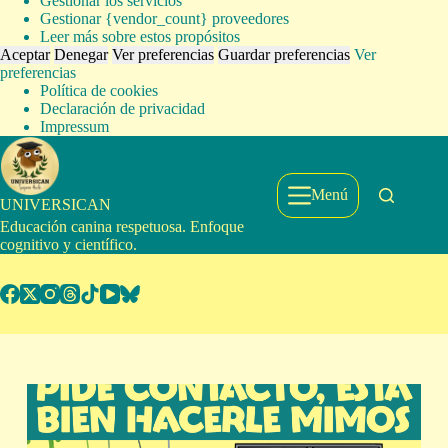
Gestionar los servicios
Gestionar {vendor_count} proveedores
Leer más sobre estos propósitos
Aceptar
Denegar
Ver preferencias
Guardar preferencias
Ver
preferencias
Política de cookies
Declaración de privacidad
Impressum
Saltar
al
contenido
Menú
UNIVERSICAN
Educación canina respetuosa. Enfoque
cognitivo y científico.