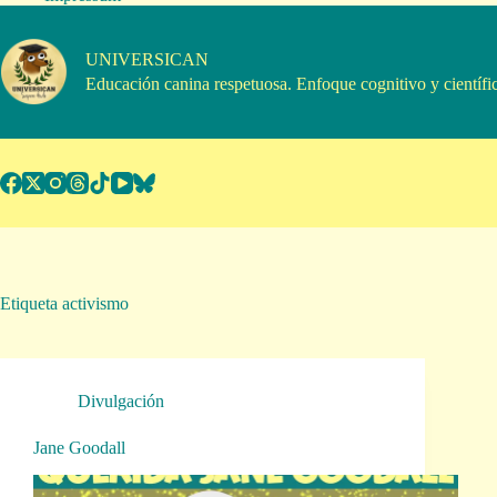
Saltar
al
contenido
UNIVERSICAN
Educación canina respetuosa. Enfoque cognitivo y científi
Etiqueta
activismo
Divulgación
Jane Goodall