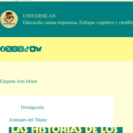
Saltar
al
contenido
UNIVERSICAN
Educación canina respetuosa. Enfoque cognitivo y científi
Etiqueta
Ann Isham
Divulgación
Animales del Titanic