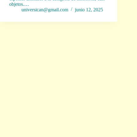
objetos.…
universican@gmail.com
junio 12, 2025