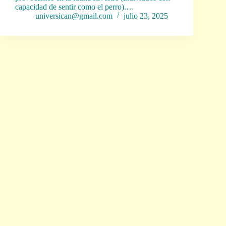
capacidad de sentir como el perro).…
universican@gmail.com
julio 23, 2025