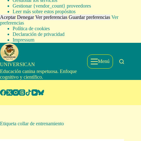
Gestionar los servicios
Gestionar {vendor_count} proveedores
Leer más sobre estos propósitos
Aceptar
Denegar
Ver preferencias
Guardar preferencias
Ver
preferencias
Política de cookies
Declaración de privacidad
Impressum
Saltar
al
contenido
Menú
UNIVERSICAN
Educación canina respetuosa. Enfoque
cognitivo y científico.
Etiqueta
collar de entrenamiento