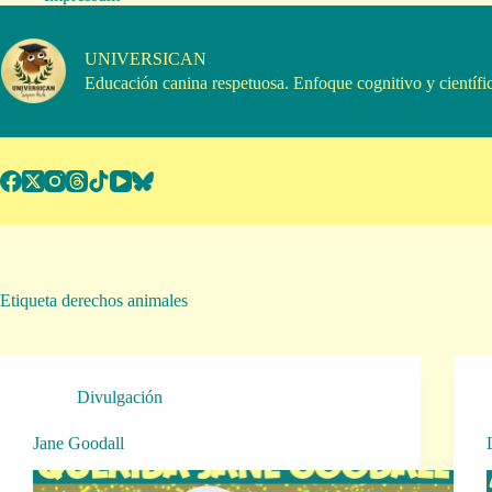
Saltar
al
contenido
UNIVERSICAN
Educación canina respetuosa. Enfoque cognitivo y científi
Etiqueta
derechos animales
Divulgación
Jane Goodall