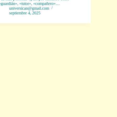
«guardián», «tutor», «compañero»…
universican@gmail.com
septiembre 4, 2025