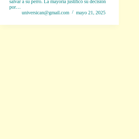
salvar a su perro. La mayoría justificó su decisión
por…
universican@gmail.com
mayo 21, 2025