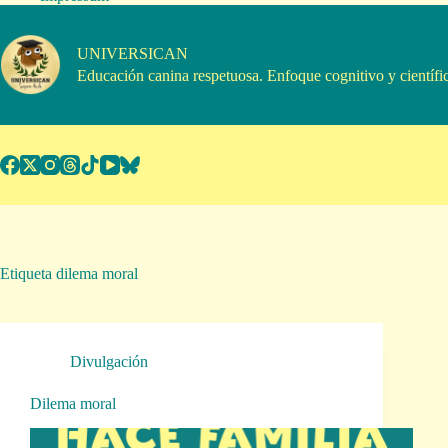
Saltar
al
contenido
UNIVERSICAN
Educación canina respetuosa. Enfoque cognitivo y científi
Etiqueta
dilema moral
Divulgación
Dilema moral