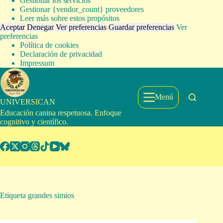
Gestionar los servicios
Gestionar {vendor_count} proveedores
Leer más sobre estos propósitos
Aceptar
Denegar
Ver preferencias
Guardar preferencias
Ver
preferencias
Política de cookies
Declaración de privacidad
Impressum
Saltar
al
contenido
Menú
UNIVERSICAN
Educación canina respetuosa. Enfoque
cognitivo y científico.
Etiqueta
grandes simios