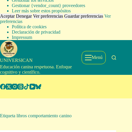
Gestionar los servicios
Gestionar {vendor_count} proveedores
Leer más sobre estos propósitos
Aceptar
Denegar
Ver preferencias
Guardar preferencias
Ver
preferencias
Política de cookies
Declaración de privacidad
Impressum
Saltar
al
contenido
Menú
UNIVERSICAN
Educación canina respetuosa. Enfoque
cognitivo y científico.
Etiqueta
libros comportamiento canino