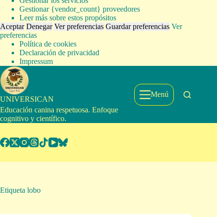
Gestionar los servicios
Gestionar {vendor_count} proveedores
Leer más sobre estos propósitos
Aceptar
Denegar
Ver preferencias
Guardar preferencias
Ver
preferencias
Política de cookies
Declaración de privacidad
Impressum
Saltar
al
contenido
Menú
UNIVERSICAN
Educación canina respetuosa. Enfoque
cognitivo y científico.
Etiqueta
lobo