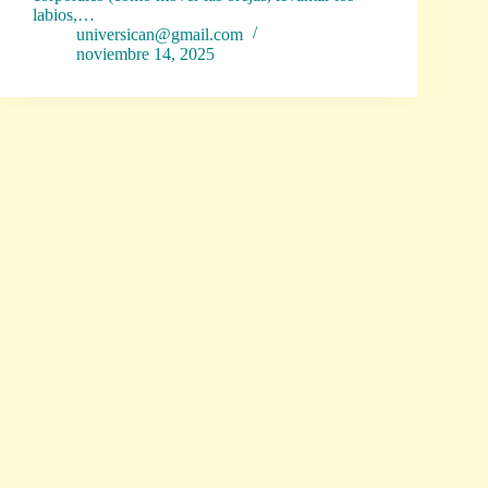
labios,…
universican@gmail.com
noviembre 14, 2025