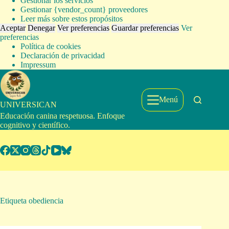
Gestionar los servicios
Gestionar {vendor_count} proveedores
Leer más sobre estos propósitos
Aceptar
Denegar
Ver preferencias
Guardar preferencias
Ver
preferencias
Política de cookies
Declaración de privacidad
Impressum
Saltar
al
contenido
Menú
UNIVERSICAN
Educación canina respetuosa. Enfoque
cognitivo y científico.
Etiqueta
obediencia