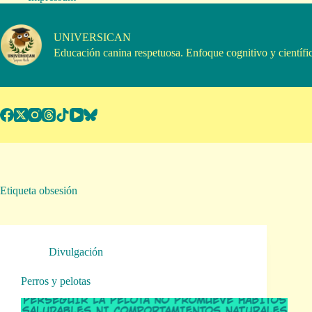
Saltar
al
contenido
UNIVERSICAN
Educación canina respetuosa. Enfoque cognitivo y científi
Etiqueta
obsesión
Divulgación
Perros y pelotas