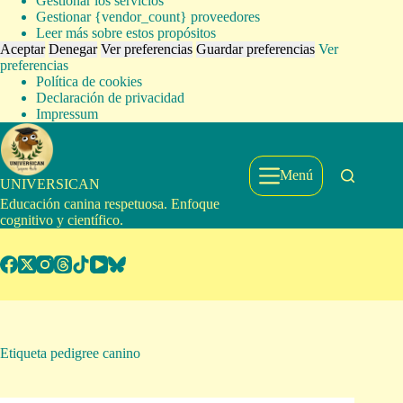
Gestionar los servicios
Gestionar {vendor_count} proveedores
Leer más sobre estos propósitos
Aceptar
Denegar
Ver preferencias
Guardar preferencias
Ver
preferencias
Política de cookies
Declaración de privacidad
Impressum
Saltar
al
contenido
Menú
UNIVERSICAN
Educación canina respetuosa. Enfoque
cognitivo y científico.
Etiqueta
pedigree canino