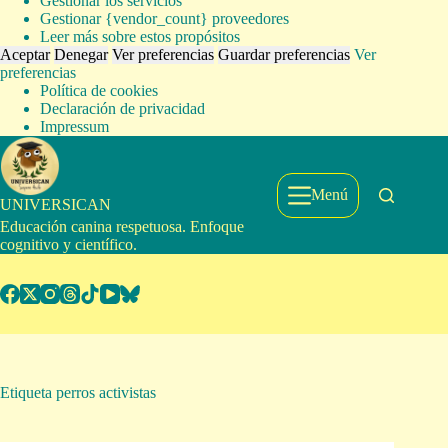
Gestionar los servicios
Gestionar {vendor_count} proveedores
Leer más sobre estos propósitos
Aceptar
Denegar
Ver preferencias
Guardar preferencias
Ver
preferencias
Política de cookies
Declaración de privacidad
Impressum
Saltar
al
contenido
Menú
UNIVERSICAN
Educación canina respetuosa. Enfoque
cognitivo y científico.
Etiqueta
perros activistas