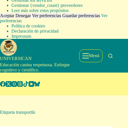
Gestionar los servicios
Gestionar {vendor_count} proveedores
Leer más sobre estos propósitos
Aceptar
Denegar
Ver preferencias
Guardar preferencias
Ver
preferencias
Política de cookies
Declaración de privacidad
Impressum
Saltar
al
contenido
Menú
UNIVERSICAN
Educación canina respetuosa. Enfoque
cognitivo y científico.
Etiqueta
transportín