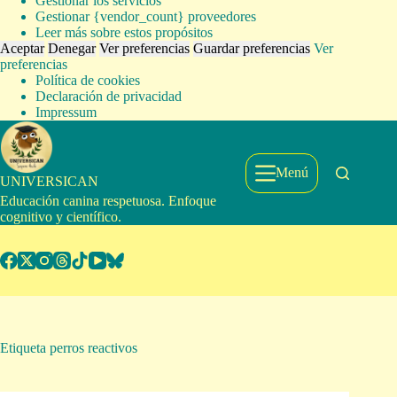
Gestionar los servicios
Gestionar {vendor_count} proveedores
Leer más sobre estos propósitos
Aceptar
Denegar
Ver preferencias
Guardar preferencias
Ver
preferencias
Política de cookies
Declaración de privacidad
Impressum
Saltar
al
contenido
Menú
UNIVERSICAN
Educación canina respetuosa. Enfoque
cognitivo y científico.
Etiqueta
perros reactivos